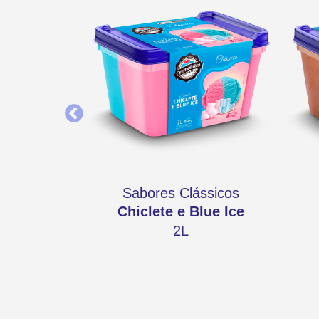
ssicos
Sabores Clássicos
s
Chiclete e Blue Ice
2L